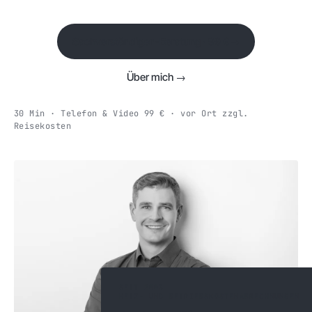
Sachverständigen-Beratung · 99 €
→
Über mich →
30 Min · Telefon & Video 99 € · vor Ort zzgl.
Reisekosten
SEIT 2003
HEIZ- UND BETRIEBSKOSTENABRECHNUNGEN