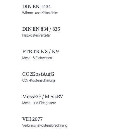
DIN EN 1434
Wärme- und Kälte­zähler
DIN EN 834 / 835
Heizkosten­verteiler
PTB TR K 8 / K 9
Mess- & Eichwesen
CO2KostAufG
CO₂-Kosten­aufteilung
MessEG / MessEV
Mess- und Eich­gesetz
VDI 2077
Verbrauchs­kosten­abrechnung