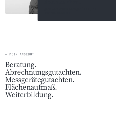
Andreas Ehret
geprüfter Sachverständiger (BDSH, IfS)
Train the Trainer (IHK)
— MEIN ANGEBOT
Beratung.
Abrechnungs­gutachten.
Messgeräte­gutachten.
Flächen­aufmaß.
Weiterbildung.