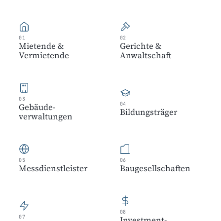
01
02
Mietende &
Gerichte &
Vermietende
Anwaltschaft
03
04
Gebäude­
Bildungs­träger
verwaltungen
05
06
Messdienst­leister
Bau­gesellschaften
08
07
Investment­