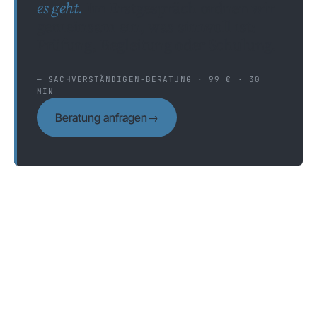
es geht.
Im Erstgespräch ordnen wir
gemeinsam ein, was sinnvoll ist:
Prüfung, Begleitung oder Schulung.
— SACHVERSTÄNDIGEN-BERATUNG · 99 € · 30
MIN
Beratung anfragen
→